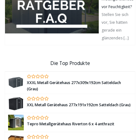
vor Feuchtigkeit?
Stellen Sie sich
vor, Sie hätten
gerade ein
glänzendes
[…]
Die Top Produkte
XXXL Metall Gerätehaus 277x309x192cm Satteldach
(Grau)
XXL Metall Gerätehaus 277x191x192cm Satteldach (Grau)
Tepro Metallgerätehaus Riverton 6 x 4 anthrazit