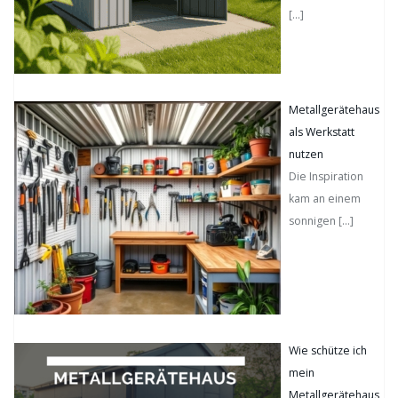
[…]
Metallgerätehaus
als Werkstatt
nutzen
Die Inspiration
kam an einem
sonnigen
[…]
Wie schütze ich
mein
Metallgerätehaus