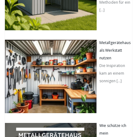
Methoden für ein
[…]
Metallgerätehaus
als Werkstatt
nutzen
Die Inspiration
kam an einem
sonnigen
[…]
Wie schütze ich
mein