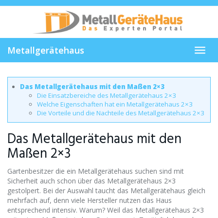
Skip
to
main
content
Metallgerätehaus
Toggl
navig
Das Metallgerätehaus mit den Maßen 2×3
Die Einsatzbereiche des Metallgerätehaus 2×3
Welche Eigenschaften hat ein Metallgerätehaus 2×3
Die Vorteile und die Nachteile des Metallgerätehaus 2×3
Das Metallgerätehaus mit den
Maßen 2×3
Gartenbesitzer die ein Metallgerätehaus suchen sind mit
Sicherheit auch schon über das Metallgerätehaus 2×3
gestolpert. Bei der Auswahl taucht das Metallgerätehaus gleich
mehrfach auf, denn viele Hersteller nutzen das Haus
entsprechend intensiv. Warum? Weil das Metallgerätehaus 2×3