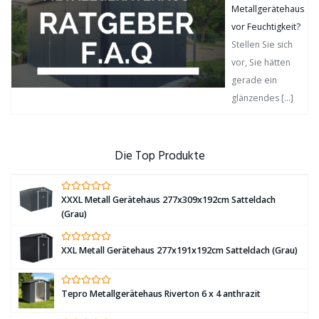
Metallgerätehaus
vor Feuchtigkeit?
Stellen Sie sich
vor, Sie hätten
gerade ein
glänzendes
[…]
Die Top Produkte
XXXL Metall Gerätehaus 277x309x192cm Satteldach
(Grau)
XXL Metall Gerätehaus 277x191x192cm Satteldach (Grau)
Tepro Metallgerätehaus Riverton 6 x 4 anthrazit