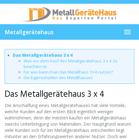
Skip
to
main
content
Metallgerätehaus
Toggl
navig
Das Metallgerätehaus 3 x 4
Was vor dem Kauf des Metallgerätehaus 3 x 4 zu
beachten ist
Für was kann man das Metallhaus 3×4 nutzen?
Die Eigenschaften des Metallhauses
Das Metallgerätehaus 3 x 4
Die Anschaffung eines Metallgerätehauses hat viele Vorteile,
welche Kunden auf den ersten Blick eigentlich weniger
wahrnehmen, denn die meisten kaufen ein Metallgerätehaus
zwecks Unterbringung von Materialien. Der Hauptgrund warum
viele Kunden sich für ein Metallgerätehaus entscheiden liegt
mitunter an den Erfahrungswerten anderer Nutzer. Doch wer