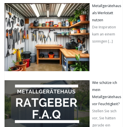
Metallgerätehaus
als Werkstatt
nutzen
Die Inspiration
kam an einem
sonnigen
[…]
Wie schütze ich
mein
Metallgerätehaus
vor Feuchtigkeit?
Stellen Sie sich
vor, Sie hätten
gerade ein