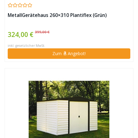
MetallGerätehaus 260×310 Plantiflex (Grün)
399,00 €
324,00 €
inkl. gesetzlicher MwSt.
Zum
Angebot!