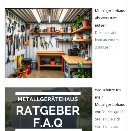
Metallgerätehaus
als Werkstatt
nutzen
Die Inspiration
kam an einem
sonnigen
[…]
Wie schütze ich
mein
Metallgerätehaus
vor Feuchtigkeit?
Stellen Sie sich
vor, Sie hätten