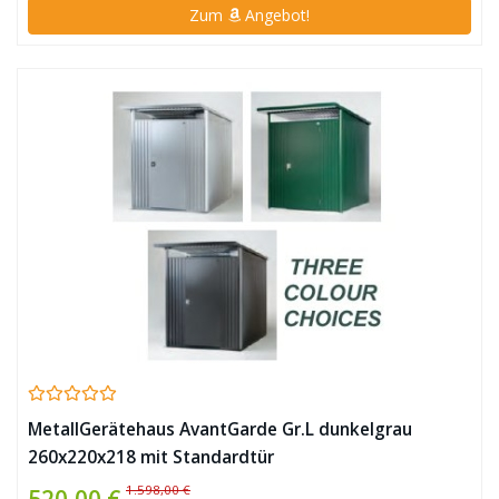
Zum
Angebot!
MetallGerätehaus AvantGarde Gr.L dunkelgrau
260x220x218 mit Standardtür
1.598,00 €
520,00 €