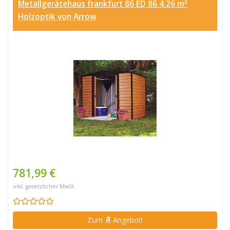
Metallgerätehaus frankfurt 86 ED 86 4.26 m²
Holzoptik von Arrow
781,99 €
inkl. gesetzlicher MwSt.
Zum
Angebot!