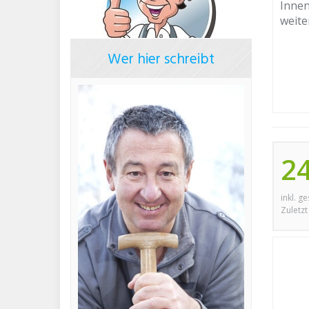
Innen
weite
Wer hier schreibt
2
inkl. g
Zuletzt