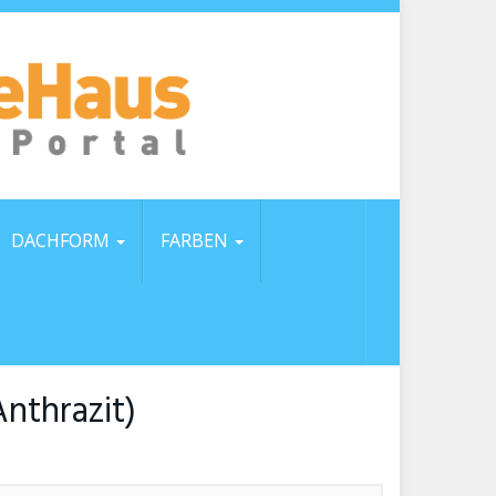
DACHFORM
FARBEN
nthrazit)