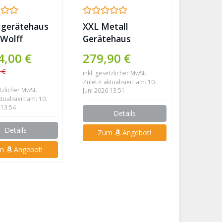
lgerätehaus
XXL Metall
 Wolff
Gerätehaus
aus
277x191x192cm
4,00 €
279,90 €
weiß mit
Satteldach (Grau)
 €
inkl. gesetzlicher MwSt.
 ohne Regale
Zuletzt aktualisiert am: 10.
oden
etzlicher MwSt.
Juni 2026 13:51
ktualisiert am: 10.
 13:54
Details
Details
Zum
Angebot!
um
Angebot!