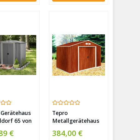
lGerätehaus
Tepro
ldorf 65 von
Metallgerätehaus
 Grau
Colossus 10×8
89 €
384,00 €
ldach
Holzoptik