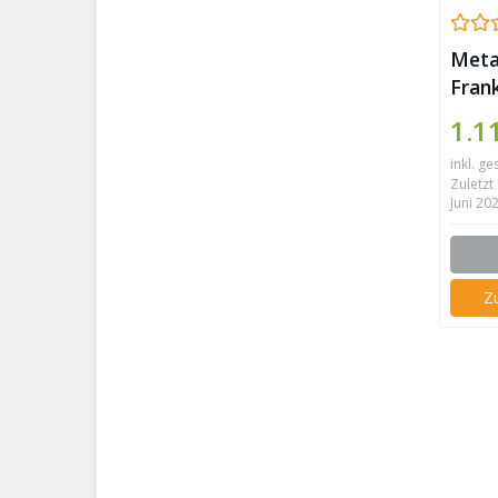
Meta
Fran
Holz
1.1
Perg
inkl. ge
Zuletzt 
Juni 20
Z