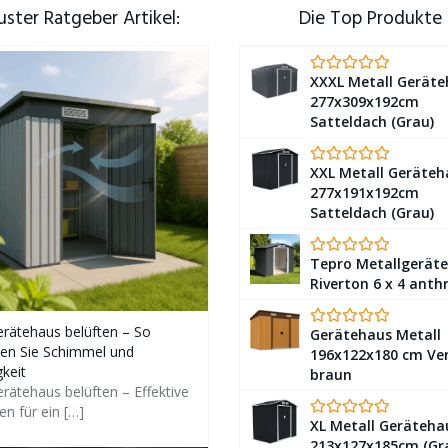
ster Ratgeber Artikel:
Die Top Produkte
XXXL Metall Gerät
277x309x192cm
Satteldach (Grau)
XXL Metall Geräteh
277x191x192cm
Satteldach (Grau)
Tepro Metallgerät
Riverton 6 x 4 anth
erätehaus belüften – So
Gerätehaus Metall
en Sie Schimmel und
196x122x180 cm Ver
keit
braun
rätehaus belüften – Effektive
n für ein
[…]
XL Metall Geräteha
213x127x185cm (Gr