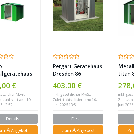
o
Pergart Gerätehaus
Metal
llgerätehaus
Dresden 86
titan 
rton 6×8 grün
dunkelgrau
inkl.
,00 €
403,00 €
278,
Unter
setzlicher MwSt.
inkl. gesetzlicher MwSt.
inkl. ges
8×10 
aktualisiert am: 10.
Zuletzt aktualisiert am: 10.
Zuletzt a
Tepro
26 13:52
Juni 2026 13:51
Juni 2026
Details
Details
um
Angebot!
Zum
Angebot!
Z