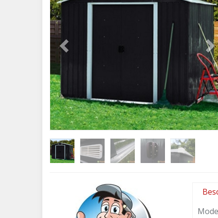
Bes
Model