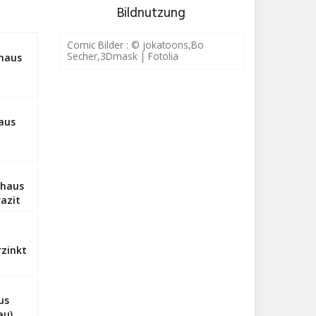
Bildnutzung
Comic Bilder : © jokatoons,Bo
Secher,3Dmask | Fotolia
ehaus
aus
ehaus
razit
zinkt
us
au)