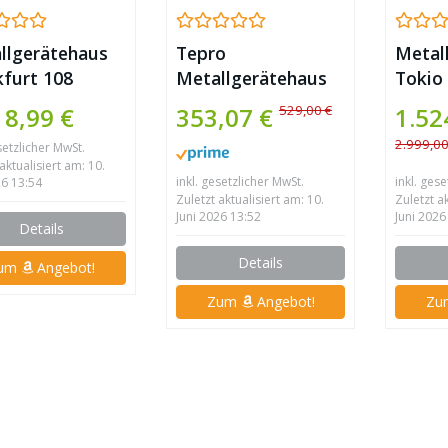
llgerätehaus
Tepro
Metal
kfurt 108
Metallgerätehaus
Tokio
struktur von
Holzoptik Pultdach
Finnh
529,00 €
18,99 €
353,07 €
1.52
art
8 x 4
creme
2.999,00
setzlicher MwSt.
Anbau
aktualisiert am: 10.
und B
inkl. gesetzlicher MwSt.
inkl. ges
26 13:54
Zuletzt aktualisiert am: 10.
Zuletzt a
Juni 2026 13:52
Juni 2026
Details
Details
um
Angebot!
Zum
Angebot!
Z