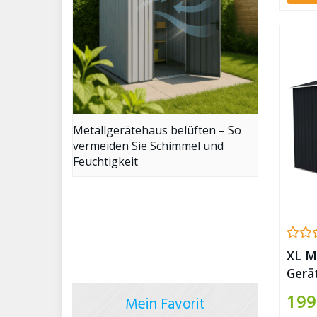
Metallgerätehaus belüften – So
vermeiden Sie Schimmel und
Feuchtigkeit
XL M
Gerä
213x
199
Mein Favorit
(Grau