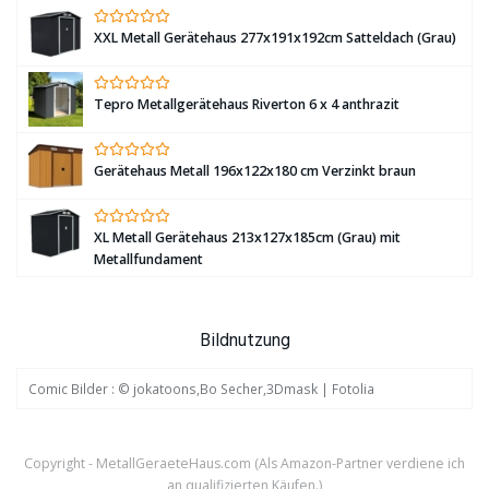
XXL Metall Gerätehaus 277x191x192cm Satteldach (Grau)
Tepro Metallgerätehaus Riverton 6 x 4 anthrazit
Gerätehaus Metall 196x122x180 cm Verzinkt braun
XL Metall Gerätehaus 213x127x185cm (Grau) mit
Metallfundament
Bildnutzung
Comic Bilder : © jokatoons,Bo Secher,3Dmask | Fotolia
Copyright - MetallGeraeteHaus.com (Als Amazon-Partner verdiene ich
an qualifizierten Käufen.)