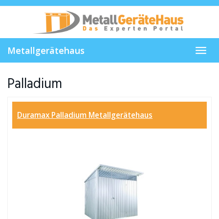
Skip
to
main
content
Metallgerätehaus
Toggl
navig
Palladium
Duramax Palladium Metallgerätehaus