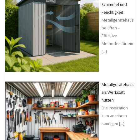
Schimmel und
Feuchtigkeit
Metallgerätehaus
belüften –
Effektive
Methoden für ein
[…]
Metallgerätehaus
als Werkstatt
nutzen
Die Inspiration
kam an einem
sonnigen
[…]