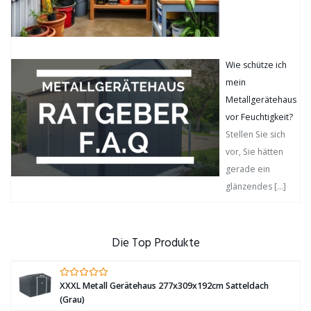
Wie schütze ich
mein
Metallgerätehaus
vor Feuchtigkeit?
Stellen Sie sich
vor, Sie hätten
gerade ein
glänzendes
[…]
Die Top Produkte
XXXL Metall Gerätehaus 277x309x192cm Satteldach
(Grau)