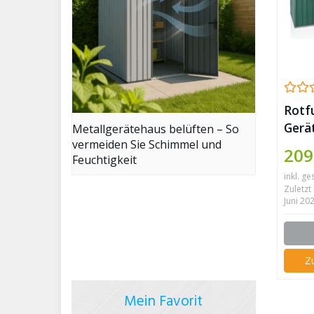
Rotf
Gerä
Metallgerätehaus belüften – So
vermeiden Sie Schimmel und
inkl.
209
Feuchtigkeit
Fund
inkl. ge
238 
Zuletzt 
Juni 20
Z
Mein Favorit