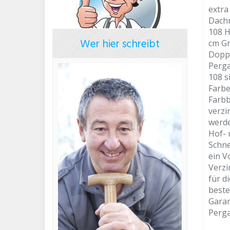
extra
Dachr
108 H
Wer hier schreibt
cm Gr
Doppe
Perga
108 s
Farbe
Farbb
verzi
werde
Hof- 
Schne
ein V
Verzi
für d
beste
Garan
Perga