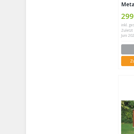
Meta
Eco 
299
inkl. ge
Zuletzt 
Juni 20
Z