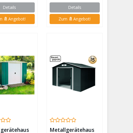
Details
Details
um
Angebot!
Zum
Angebot!
lgerätehaus
Metallgerätehaus