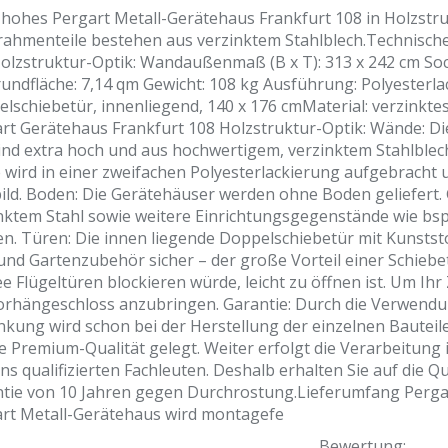
 hohes Pergart Metall-Gerätehaus Frankfurt 108 in Holzstr
ahmenteile bestehen aus verzinktem Stahlblech.Technische
olzstruktur-Optik: Wandaußenmaß (B x T): 313 x 242 cm Sock
undfläche: 7,14 qm Gewicht: 108 kg Ausführung: Polyesterla
lschiebetür, innenliegend, 140 x 176 cmMaterial: verzinkt
rt Gerätehaus Frankfurt 108 Holzstruktur-Optik: Wände: D
ind extra hoch und aus hochwertigem, verzinktem Stahlblech
 wird in einer zweifachen Polyesterlackierung aufgebracht 
ild. Boden: Die Gerätehäuser werden ohne Boden geliefert
nktem Stahl sowie weitere Einrichtungsgegenstände wie bsp
n. Türen: Die innen liegende Doppelschiebetür mit Kunststoff
und Gartenzubehör sicher – der große Vorteil einer Schiebet
e Flügeltüren blockieren würde, leicht zu öffnen ist. Um Ihr
orhängeschloss anzubringen. Garantie: Durch die Verwendun
nkung wird schon bei der Herstellung der einzelnen Bauteil
ie Premium-Qualität gelegt. Weiter erfolgt die Verarbeitu
ns qualifizierten Fachleuten. Deshalb erhalten Sie auf die Q
tie von 10 Jahren gegen Durchrostung.Lieferumfang Pergar
rt Metall-Gerätehaus wird montagefe
Bewertung: