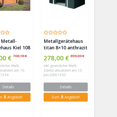
 Metall-
Metallgerätehaus
ehaus Kiel 108
titan 8×10 anthrazit
m² Holzoptik
von Tepro TITAN
708,18 €
899,00 €
00 €
278,00 €
7017 mit Boden
etzlicher MwSt.
inkl. gesetzlicher MwSt.
ktualisiert am: 10.
Zuletzt aktualisiert am: 10.
 13:54
Juni 2026 13:53
Details
Details
um
Angebot!
Zum
Angebot!