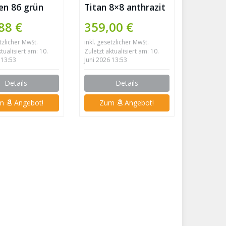
en 86 grün
Titan 8×8 anthrazit
von Tepro
88 €
359,00 €
etzlicher MwSt.
inkl. gesetzlicher MwSt.
ktualisiert am: 10.
Zuletzt aktualisiert am: 10.
 13:53
Juni 2026 13:53
Details
Details
um
Angebot!
Zum
Angebot!