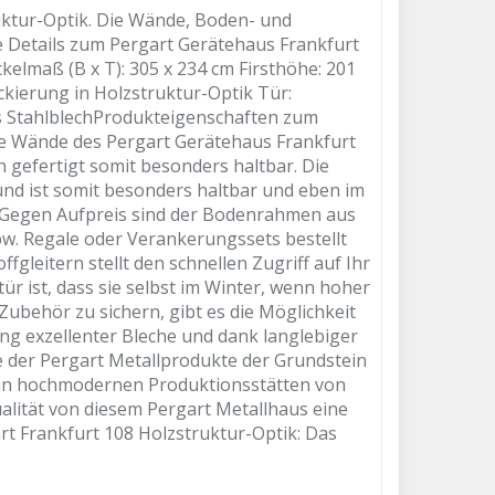
uktur-Optik. Die Wände, Boden- und
 Details zum Pergart Gerätehaus Frankfurt
elmaß (B x T): 305 x 234 cm Firsthöhe: 201
ckierung in Holzstruktur-Optik Tür:
es StahlblechProdukteigenschaften zum
ie Wände des Pergart Gerätehaus Frankfurt
 gefertigt somit besonders haltbar. Die
und ist somit besonders haltbar und eben im
. Gegen Aufpreis sind der Bodenrahmen aus
w. Regale oder Verankerungssets bestellt
gleitern stellt den schnellen Zugriff auf Ihr
ür ist, dass sie selbst im Winter, wenn hoher
 Zubehör zu sichern, gibt es die Möglichkeit
g exzellenter Bleche und dank langlebiger
e der Pergart Metallprodukte der Grundstein
ng in hochmodernen Produktionsstätten von
ualität von diesem Pergart Metallhaus eine
t Frankfurt 108 Holzstruktur-Optik: Das