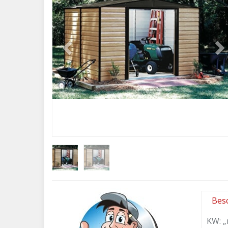
Bes
KW: „