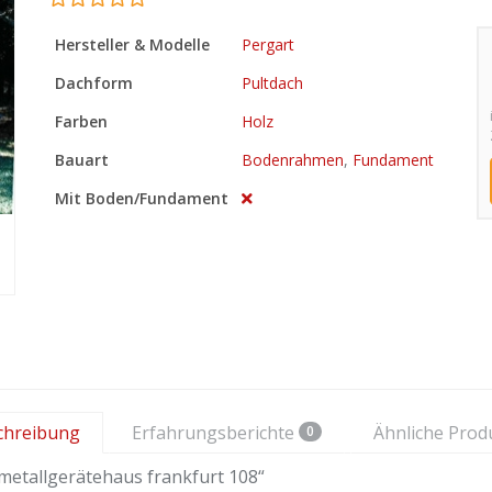
Hersteller & Modelle
Pergart
Dachform
Pultdach
Farben
Holz
Bauart
Bodenrahmen
,
Fundament
Mit Boden/Fundament
chreibung
Erfahrungsberichte
Ähnliche Prod
0
metallgerätehaus frankfurt 108“