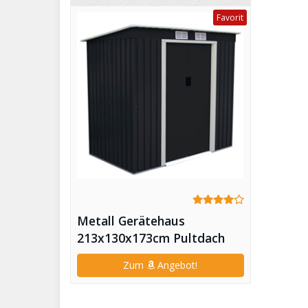
Favorit
Metall Gerätehaus
213x130x173cm Pultdach
(Grau)
Zum
Angebot!