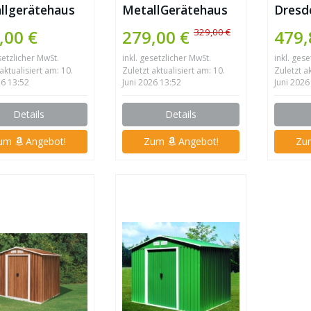
llgerätehaus
MetallGerätehaus
Dresd
5×4 grün
8×4 Anthrazit
Arrow
329,00 €
,00 €
279,00 €
479,
246x123x198cm 2,6
setzlicher MwSt.
inkl. gesetzlicher MwSt.
inkl. ges
m² Pultdach
aktualisiert am: 10.
Zuletzt aktualisiert am: 10.
Zuletzt a
26 13:52
Juni 2026 13:52
Juni 2026
Details
Details
um
Angebot!
Zum
Angebot!
Z