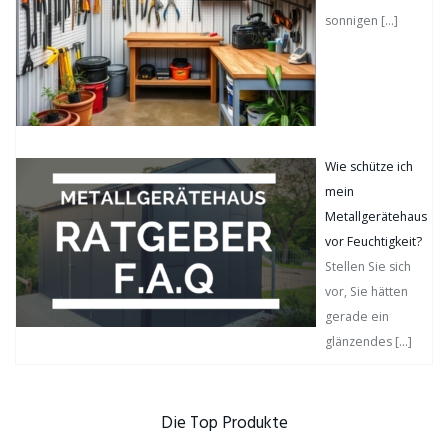
sonnigen
[…]
Wie schütze ich
mein
Metallgerätehaus
vor Feuchtigkeit?
Stellen Sie sich
vor, Sie hätten
gerade ein
glänzendes
[…]
Die Top Produkte