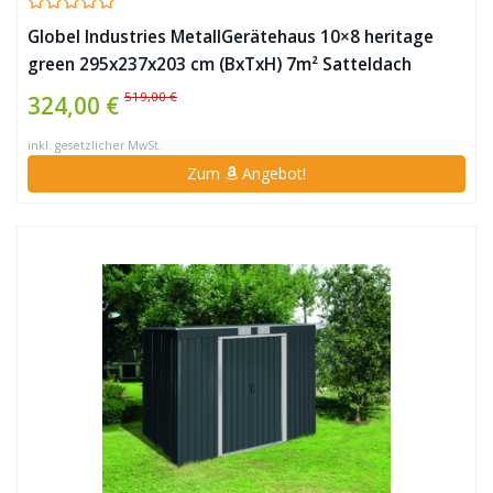
Globel Industries MetallGerätehaus 10×8 heritage
green 295x237x203 cm (BxTxH) 7m² Satteldach
519,00 €
324,00 €
inkl. gesetzlicher MwSt.
Zum
Angebot!